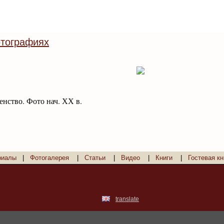
тографиях
нство. Фото нач. ХХ в.
риалы
|
Фотогалерея
|
Статьи
|
Видео
|
Книги
|
Гостевая кн
translate