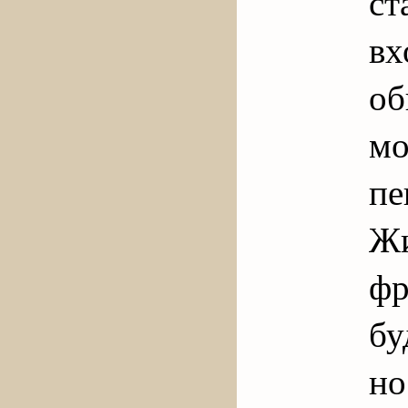
с
в
о
мо
п
Жи
ф
бу
н