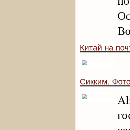
но
О
Во
Китай на поч
Сикким. Фото
Al
г
ко