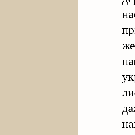
н
пр
же
п
у
ли
д
на