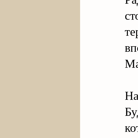
ст
т
вп
Ма
Н
Б
ко