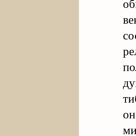
об
в
с
ре
по
ду
ти
он
ми