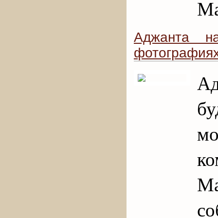
Ма
Аджанта н
фотография
А
б
м
к
М
со