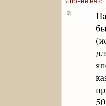
Япония на с
На
бы
(и
дл
яп
ка
пр
50