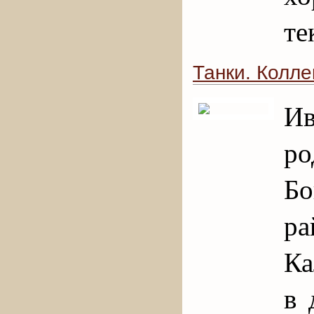
те
Танки. Коллек
И
р
Б
ра
Ка
в 