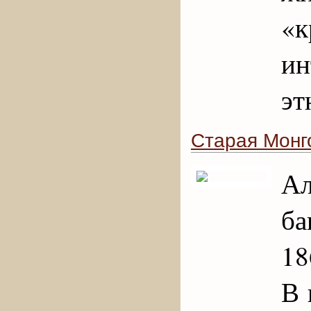
«
ин
эт
Старая Монг
А
ба
18
В 