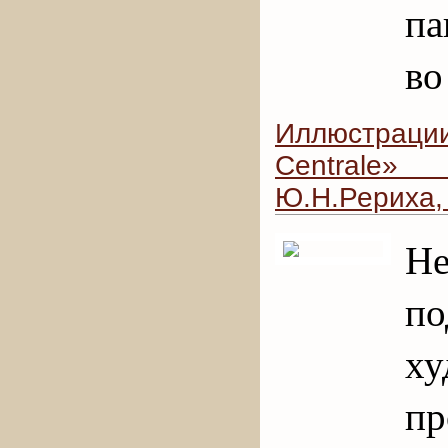
па
во
Иллюстрации
Centrale»
Ю.Н.Рериха,
Н
по
х
пр