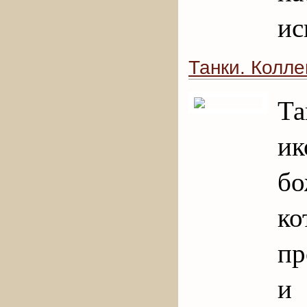
ис
Танки. Коллек
Т
и
бо
ко
пр
и