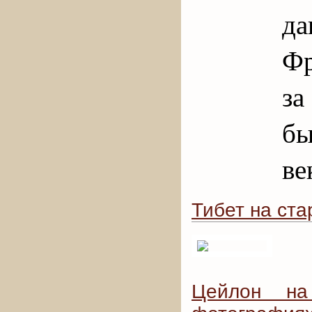
да
Фр
за
бы
ве
Тибет на ст
Цейлон на