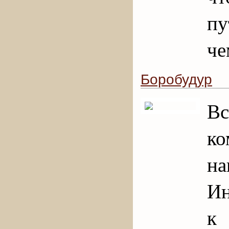
пу
че
Боробудур
Вс
к
н
Ин
к