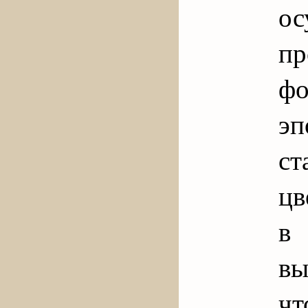
о
п
фо
эп
ст
цв
в
вы
ч