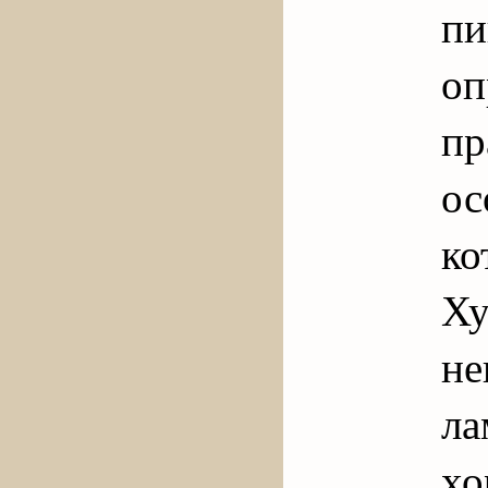
п
о
п
ос
ко
Х
н
ла
х