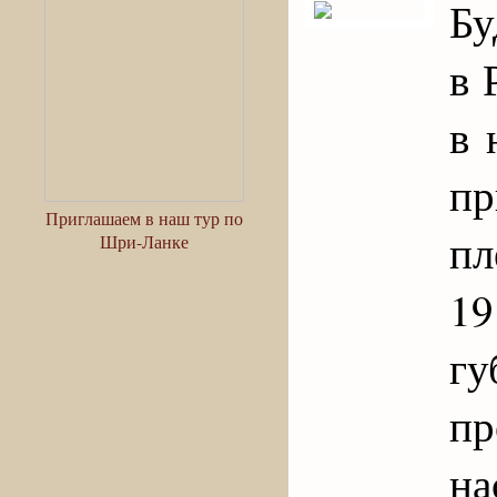
Бу
в 
в 
п
Приглашаем в наш тур по
пл
Шри-Ланке
19
г
п
н