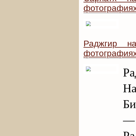
фотография
Раджгир н
фотография
Р
Н
Би
— 
Ра