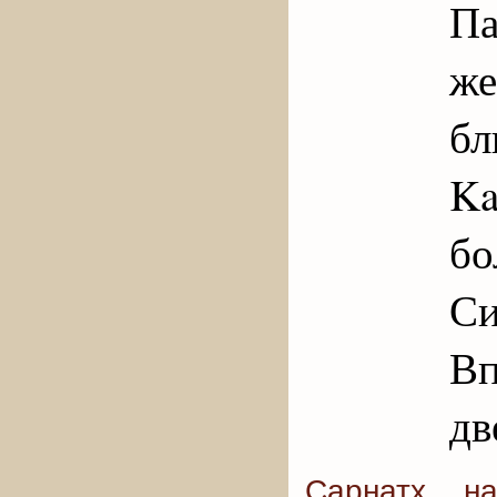
Па
ж
б
Ka
б
С
Вп
дв
Сарнатх н