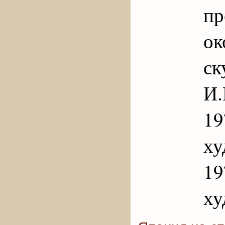
пр
ок
ск
И.
19
ху
19
ху