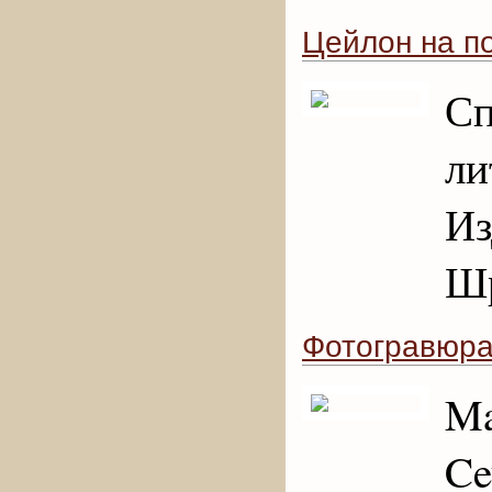
Цейлон на п
С
ли
Из
Шр
Фотогравюр
Ma
Ce