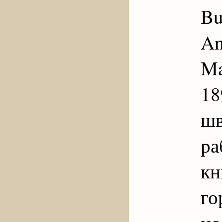
B
An
Ma
1
шв
ра
кн
го