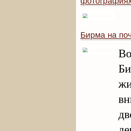
фотография
Бирма на по
Во
Би
жи
вн
д
д