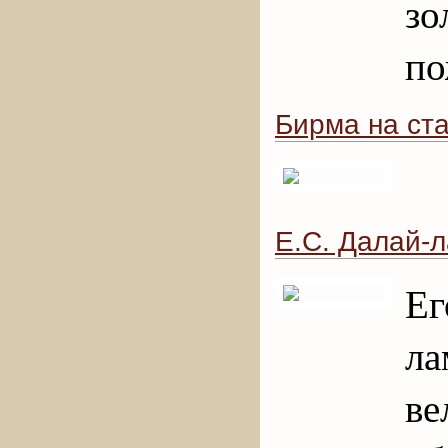
з
по
Бирма на ст
Е.С. Далай-
Ег
л
в