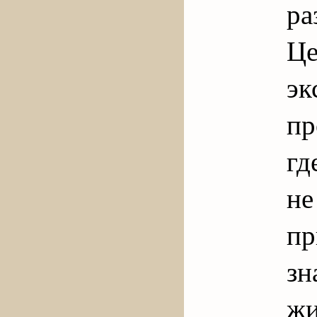
р
Це
э
пр
гд
н
пр
зн
жи