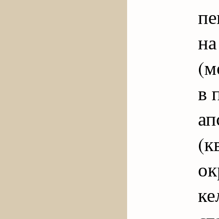
пе
на
(м
в 
а
(к
о
ке