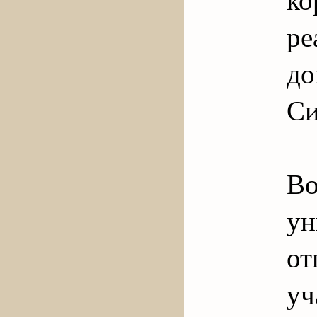
р
до
Си
Во
ун
о
уч