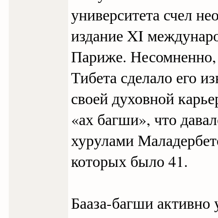
университета счел не
издание XI междунаро
Париже. Несомненно,
Тибета сделало его и
своей духовной карье
«ах багши», что дава
хурулами Маладербето
которых было 41.
Бааза-багши активно 