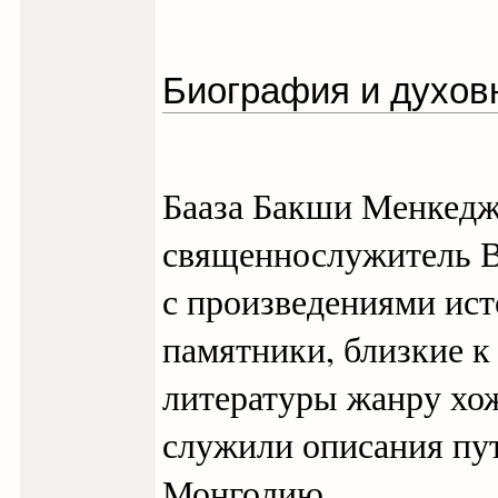
Биография и духовн
Бааза Бакши Менкедж
священнослужитель В
с произведениями ис
памятники, близкие к
литературы жанру хо
служили описания пут
Монголию.