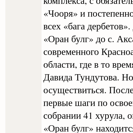
комплекса, с обязат
«Чооря» и постепенно
всех «бага дербетов»
«Оран булг» до с. Акс
современного Красно
области, где в то вре
Давида Тундутова. Но
осуществиться. После
первые шаги по осво
собрании 41 хурула, 
«Оран булг» находитс