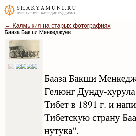
← Калмыкия на старых фотографиях
Бааза Бакши Менкеджуев
Бааза Бакши Менкедж
Гелюнг Дунду-хурула
Тибет в 1891 г. и на
Тибетскую страну Ба
нутука".