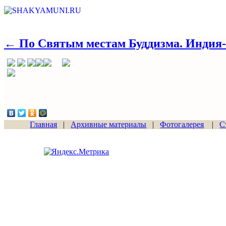
← По Святым местам Буддизма. Индия-
Главная
|
Архивные материалы
|
Фотогалерея
|
С
Сайт начал работу
15.06.2011