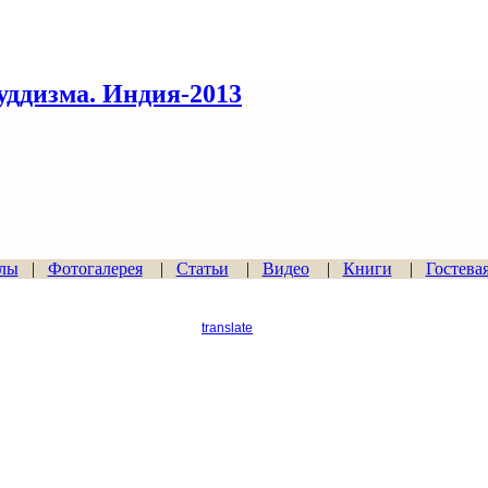
ддизма. Индия-2013
лы
|
Фотогалерея
|
Статьи
|
Видео
|
Книги
|
Гостева
translate