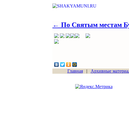
← По Святым местам Бу
Главная
|
Архивные материа
Сайт начал работу
15.06.2011