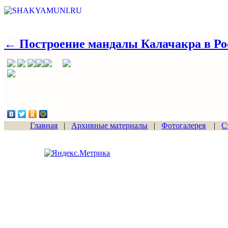
← Построение мандалы Калачакра в Рос
Главная
|
Архивные материалы
|
Фотогалерея
|
С
Сайт начал работу
15.06.2011