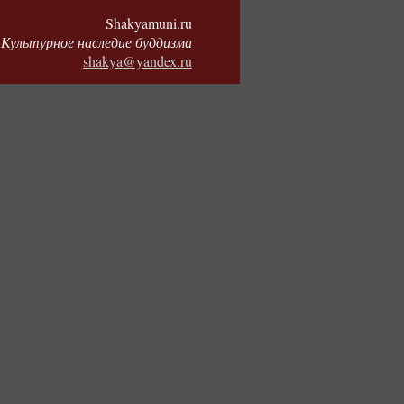
Shakyamuni.ru
Культурное наследие буддизма
shakya@yandex.ru