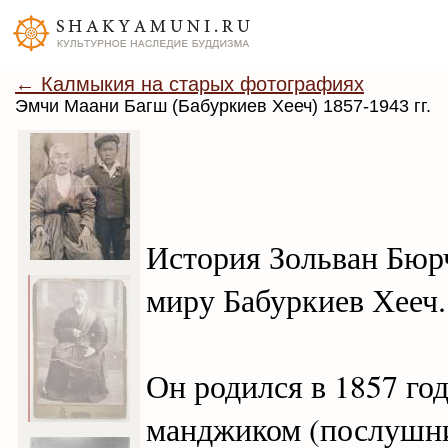
← Калмыкия на старых фотографиях
Эмчи Маани Багш (Бабуркиев Хееч) 1857-1943 гг.
История Зольван Бюрч
миру Бабуркиев Хееч.
Он родился в 1857 год
манджиком (послушник