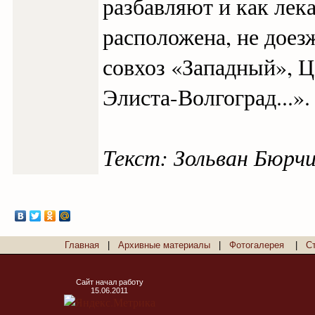
разбавляют и как ле
расположена, не дое
совхоз «Западный», Ц
Элиста-Волгоград...».
Текст: Зольван Бюрчи
Главная
|
Архивные материалы
|
Фотогалерея
|
С
Сайт начал работу
15.06.2011