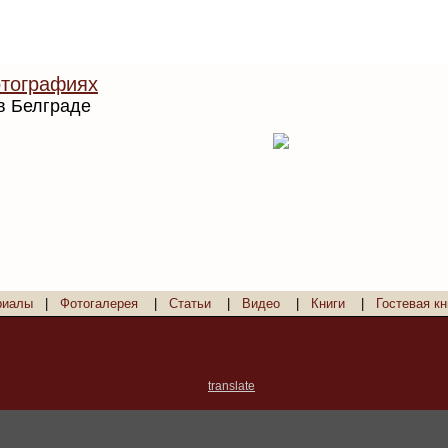
тографиях
в Белграде
риалы
|
Фотогалерея
|
Статьи
|
Видео
|
Книги
|
Гостевая кн
translate