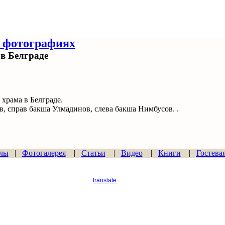
 фотографиях
в Белграде
 храма в Белграде.
в, справ бакша Улмадинов, слева бакша Нимбусов. .
лы
|
Фотогалерея
|
Статьи
|
Видео
|
Книги
|
Гостева
translate