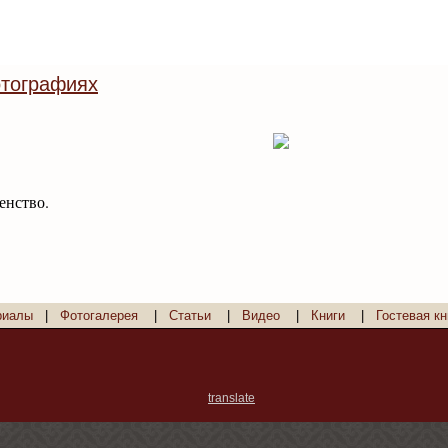
тографиях
енство.
риалы
|
Фотогалерея
|
Статьи
|
Видео
|
Книги
|
Гостевая кн
translate