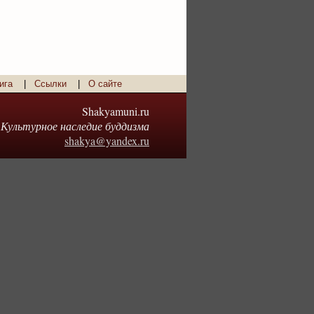
ига
|
Ссылки
|
О сайте
Shakyamuni.ru
Культурное наследие буддизма
shakya@yandex.ru