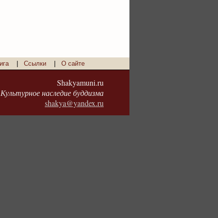
ига
|
Ссылки
|
О сайте
Shakyamuni.ru
Культурное наследие буддизма
shakya@yandex.ru