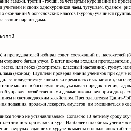
ание гавджи, третий - гэбши, за четвертый курс звание не прис
 учителей и своих однокурсников чаем, тугушаем, буданом, рис
о окончании 9 богословских классов (курсов) учащиеся группам
на звание парчин-дома.
колой
) и преподавателей избирал совет, состоявший из настоятелей (б
м старшего багши улуса. В штат школы входили преподаватели:
 гесгю, или гебко (смотритель, классный наставник), гунзут, или
), зама (эконом). Шуплеви проверял знания учеников при сдаче 
едил за поведением учащихся во время классных занятий, богос
тение молитв в богослужениях, указывал порядок чтения, задав
заб управлял хозяйственными делами школы, вел приходно-расх
ствием и скотоводческим хозяйством. Преподавателям Цанит-Чой
ния подаяния, продажи лекарств, амулетов, им вмешиваться в све
ихся точно не устанавливалась. Согласно 13-летнему сроку обу
ятилетний повторительный курс. Наиболее способных учеников в 
ние в хурулах, сдавших в хуруле экзамены и овладевших тибетс