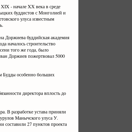
IX - начале XX века в среде
мыцких буддистов с Монголией и
товского улуса известным
ь.
на Доржиева буддийская академия
ода началось строительство
сени того же года, было
Агван Доржиев пожертвовал 5000
ем Будды особенно больших
язанности директора вплость до
а. В разработке устава приняли
хурулов Манычского улуса У.
и составили 27 пунктов проекта