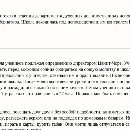
стояла в ведении департамента духовных дел иностранных исп
убернатора. Школа находилась под непосредственным контроле
для учеников подлежал определению директором Цанит-Чоре. 
вете, перед восходом солнца собираться на общую молитву в школ
правлялись к учителям, отвечали им и брали задание. После обе
ании школы. После молитвы отвечали уроки и отправлялись по д
 и расходились каждый по своим кельям. Летом ученики вставал
 в 7 утра, спать отправлялись в 22 часа. Порядок мог быть измен
.
лось посещать друг друга без особой надобности, заниматься п
, разъезжать верхом или на подводах по ярмаркам и базарам. И
, играть в карты, курить табак. Они могли лишь отлучаться в с
ния учителей и гебко.