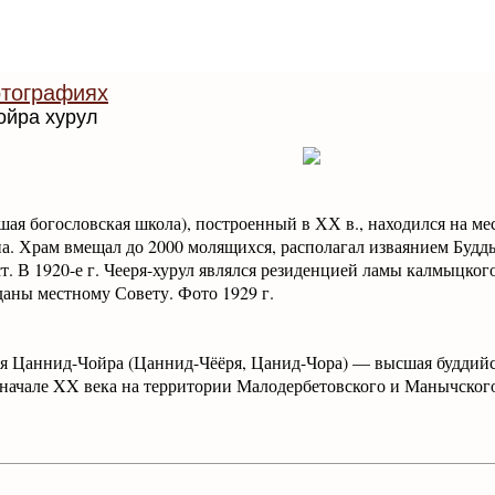
тографиях
ойра хурул
шая богословская школа), построенный в ХХ в., находился на м
а. Храм вмещал до 2000 молящихся, располагал изваянием Будды
т. В 1920-е г. Чееря-хурул являлся резиденцией ламы калмыцкого
даны местному Совету. Фото 1929 г.
я Цаннид-Чойра (Цаннид-Чёёря, Цанид-Чора) — высшая буддийс
 начале XX века на территории Малодербетовского и Манычско