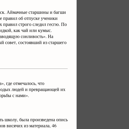
отпуск. Аймачные старшины и багши
е правил об отпуске ученики
 правил строго следил гесгю. По
идкой, как чай или кумыс.
наводящую сонливость». На
ый совет, состоявший из старшего
», где отмечалось, что
олодых людей и превращающей их
орьбы с нами».
ть школу, была произведена опись
нов висячих из материала, 46