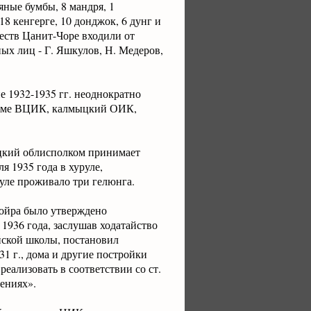
яные бумбы, 8 мандря, 1
8 кенгерге, 10 донджок, 6 дунг и
еств Цанит-Чоре входили от
ых лиц - Г. Яшкулов, Н. Медеров,
е 1932-1935 гг. неоднократно
иуме ВЦИК, калмыцкий ОИК,
ыцкий облисполком принимает
я 1935 года в хуруле,
уле проживало три гелюнга.
ойра было утверждено
936 года, заслушав ходатайство
ской школы, постановил
31 г., дома и другие постройки
реализовать в соответствии со ст.
ениях».