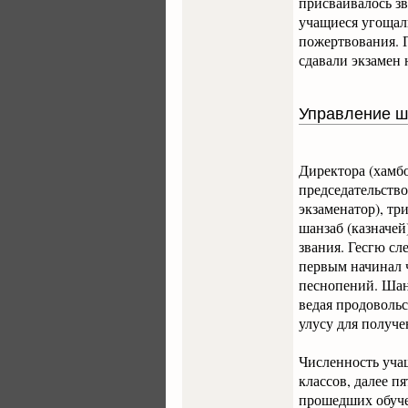
присваивалось зв
учащиеся угощали
пожертвования. П
сдавали экзамен 
Управление ш
Директора (хамбо
председательство
экзаменатор), три
шанзаб (казначей
звания. Гесгю сл
первым начинал ч
песнопений. Шан
ведая продоволь
улусу для получе
Численность учащ
классов, далее п
прошедших обуче