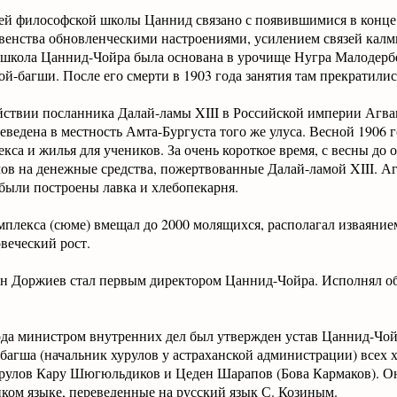
й философской школы Цаннид связано с появившимися в конце X
венства обновленческими настроениями, усилением связей кал
 школа Цаннид-Чойра была основана в урочище Нугра Малодербе
й-багши. После его смерти в 1903 года занятия там прекратилис
йствии посланника Далай-ламы XIII в Российской империи Агва
ведена в местность Амта-Бургуста того же улуса. Весной 1906 г
кса и жилья для учеников. За очень короткое время, с весны до о
мов на денежные средства, пожертвованные Далай-ламой XIII. 
 были построены лавка и хлебопекарня.
мплекса (сюме) вмещал до 2000 молящихся, располагал изваяни
овеческий рост.
ан Доржиев стал первым директором Цаннид-Чойра. Исполнял об
ода министром внутренних дел был утвержден устав Цаннид-Чойр
багша (начальник хурулов у астраханской администрации) всех 
урулов Кару Шюгюльдиков и Цеден Шарапов (Бова Кармаков). Он
ком языке, переведенные на русский язык С. Козиным.