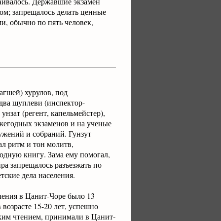
ваивалось. Державшие экзамен
ом; запрещалось делать ценные
и, обычно по пять человек,
агшей) хурулов, под
 два шуплеви (инспектор-
 унзат (регент, капельмейстер),
ежегодных экзаменов и на ученые
лужений и собраний. Гунзут
ал ритм и тон молитв,
одную книгу. Зама ему помогал,
ра запрещалось разъезжать по
тские дела населения.
чения в Цанит-Чоре было 13
возрасте 15-20 лет, успешно
ким чтением, принимали в Цанит-