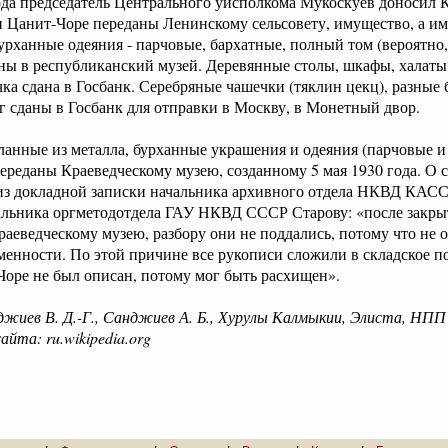
года председатель Центрального уисполкома Мукоскуев доносил 
и Цанит-Чоре переданы Ленинскому сельсовету, имущество, а и
урханные одеяния - парчовые, бархатные, полный том (вероятно,
ны в республиканский музей. Деревянные столы, шкафы, халаты 
чка сдана в Госбанк. Серебряные чашечки (тяклин цекц), разные
кг сданы в Госбанк для отправки в Москву, в Монетный двор.
ланные из металла, бурханные украшения и одеяния (парчовые и
ереданы Краеведческому музею, созданному 5 мая 1930 года. О 
из докладной записки начальника архивного отдела НКВД КАСС
альника оргметодотдела ГАУ НКВД СССР Старову: «после закры
аеведческому музею, разбору они не поддались, потому что не о
менности. По этой причине все рукописи сложили в складское 
Чоре не был описан, потому мог быть расхищен».
иев В. Д.-Г., Санджиев А. Б., Хурулы Калмыкии, Элиста, НПП 
йта: ru.wikipedia.org