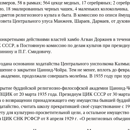
змеров, 58 в рамках; 564 цекце медных, 17 серебряных; 2 серебр
ло, 18 эмалированных черных чашек, 4 маленьких колокольчика, 1
едметов религиозного культа и быта. В комиссию по описи ймущ
овета Центрального улуса Манжеев, Шараев, Дармаев, от духовн
конкретными действиями властей хамбо Агван Доржиев в течени
 СССР, в Постоянную комиссию по делам культов при презид
линину и П.Г. Смидовичу.
 годана основании ходатайства Центрального уисполкома Калм
шение о закрытии Цаннид-Чойра. Тем не менее, вплоть до феврал
 академии, продолжали совершать молебны. В 1935 году при хур
рытие буддийской религиозно-философской академии Цаннид-Ч
ВЦИК от 20 марта 1935 года. Президиум ЦИК СССР от 30 марта 1
 о возвращении принадлежащего ему имущества бывшей буддий
датайство, считать школу прекратившей своё существование с 19
ету для культурно-просветительной цели, а остальное имущество 
я ЦИК СНК РСФСР от 8 апреля 1929 г. «О религиозных объедин