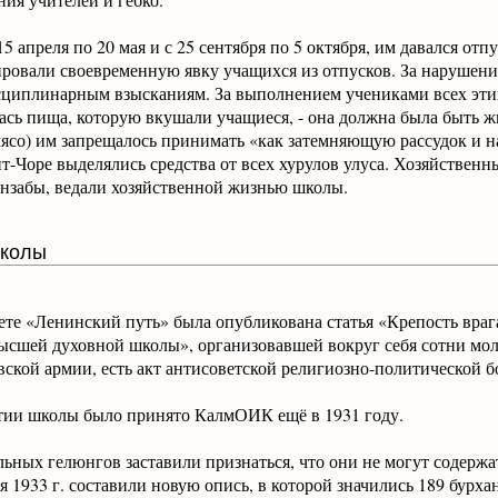
с 15 апреля по 20 мая и с 25 сентября по 5 октября, им давался 
ировали своевременную явку учащихся из отпусков. За нарушени
сциплинарным взысканиям. За выполнением учениками всех этих
ась пища, которую вкушали учащиеся, - она должна была быть ж
ясо) им запрещалось принимать «как затемняющую рассудок и 
-Чоре выделялись средства от всех хурулов улуса. Хозяйственн
анзабы, ведали хозяйственной жизнью школы.
школы
зете «Ленинский путь» была опубликована статья «Крепость врага
высшей духовной школы», организовавшей вокруг себя сотни м
ской армии, есть акт антисоветской религиозно-политической б
тии школы было принято КалмОИК ещё в 1931 году.
льных гелюнгов заставили признаться, что они не могут содержа
я 1933 г. составили новую опись, в которой значились 189 бурха