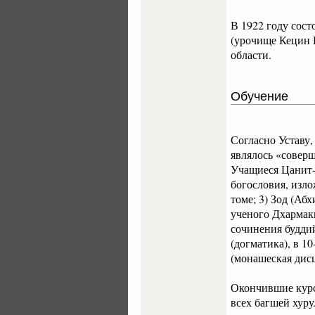
В 1922 году сос
(урочище Кецин 
области.
Обучение
Согласно Уставу
являлось «совер
Учащиеся Цанит-
богословия, изло
томе; 3) Зод (Аб
ученого Дхармаки
сочинения будди
(догматика), в 1
(монашеская дис
Окончившие курс 
всех багшей хуру