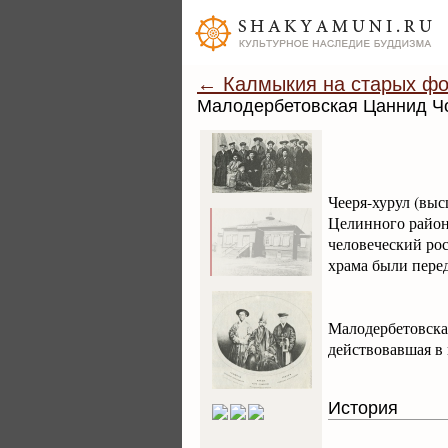
← Калмыкия на старых фо
Малодербетовская Цаннид Ч
Чееря-хурул (выс
Целинного район
человеческий рос
храма были пере
Малодербетовска
действовавшая в
История