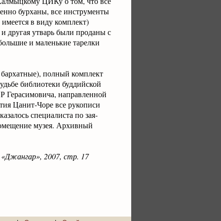
Калмыцкому ЦИКу о том, что все
менно бурханы, все инструменты
 имеется в виду комплект)
и другая утварь были проданы с
 большие и маленькие тарелки
 бархатные), полный комплект
судьбе библиотеки буддийской
Р Герасимовича, направленной
тия Цанит-Чоре все рукописи
казалось специалиста по зая-
помещение музея. Архивный
«Джангар», 2007, стр. 17