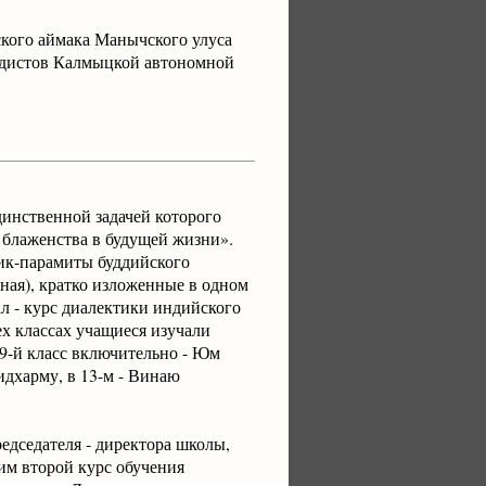
ского аймака Манычского улуса
уддистов Калмыцкой автономной
инственной задачей которого
 блаженства в будущей жизни».
лик-парамиты буддийского
ная), кратко изложенные в одном
ал - курс диалектики индийского
х классах учащиеся изучали
9-й класс включительно - Юм
хидхарму, в 13-м - Винаю
едседателя - директора школы,
им второй курс обучения