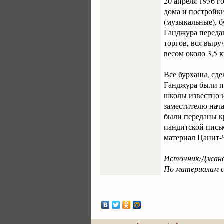
20 апреля 1936 
дома и постройк
(музыкальные), б
Ганджура переда
торгов, вся выру
весом около 3,5 
Все бурханы, сде
Ганджура были п
школы известно 
заместителю нач
были переданы кр
пандитской пись
материал Цанит-
Источник:Джандж
По материалам са