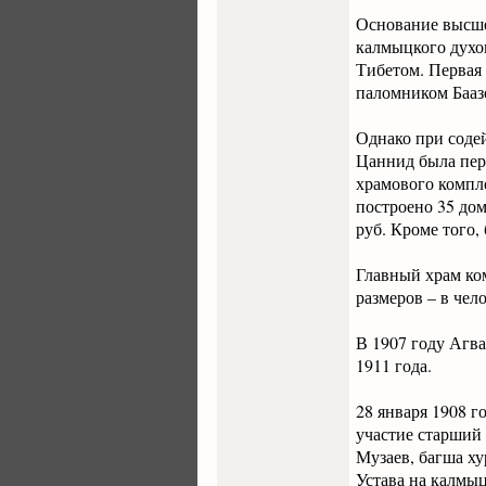
Основание высше
калмыцкого духо
Тибетом. Первая
паломником Баазо
Однако при соде
Цаннид была пере
храмового компле
построено 35 до
руб. Кроме того,
Главный храм ко
размеров – в чел
В 1907 году Агв
1911 года.
28 января 1908 г
участие старший 
Музаев, багша х
Устава на калмыц