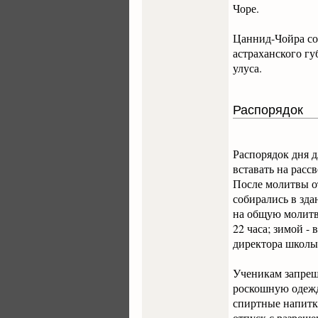
Чоре.
Цаннид-Чойра со
астраханского г
улуса.
Распорядок
Распорядок дня 
вставать на расс
После молитвы от
собирались в зд
на общую молитву
22 часа; зимой -
директора школы
Ученикам запреща
роскошную одежду
спиртные напитки
отпуск с разреше