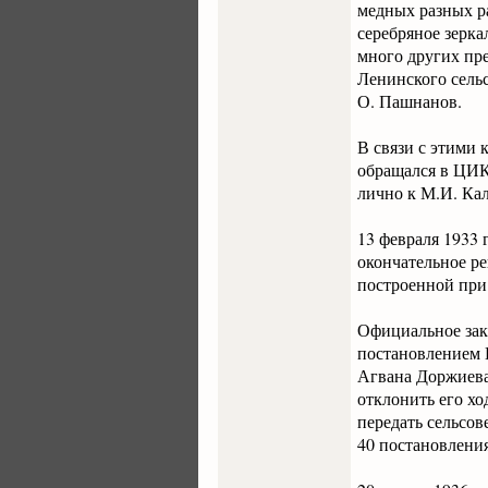
медных разных ра
серебряное зерка
много других пр
Ленинского сельс
О. Пашнанов.
В связи с этими 
обращался в ЦИК
лично к М.И. Ка
13 февраля 1933
окончательное ре
построенной при
Официальное зак
постановлением 
Агвана Доржиева
отклонить его хо
передать сельсов
40 постановлени