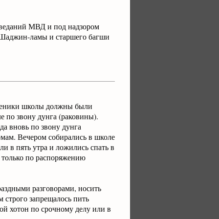
оведаний МВД и под надзором
м Шаджин-ламы и старшего багши
Ученики школы должны были
е по звону дунга (раковины).
да вновь по звону дунга
омам. Вечером собирались в школе
и в пять утра и ложились спать в
ен только по распоряжению
раздными разговорами, носить
м строго запрещалось пить
вой хотон по срочному делу или в