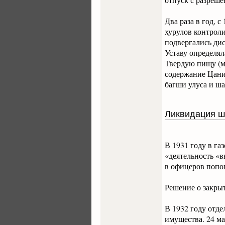
Два раза в год, 
хурулов контрол
подвергались ди
Уставу определял
Твердую пищу (м
содержание Цанит
багши улуса и ш
Ликвидация 
В 1931 году в га
«деятельность «
в офицеров попов
Решение о закры
В 1932 году отде
имущества. 24 ма