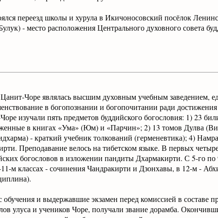
тоялся переезд школы и хурула в Икичоносовский посёлок Ленин
Булук) - место расположения Центрального духовного совета б
, Цанит-Чоре являлась высшим духовным учебным заведением, ед
шенствование в богопознании и богопочитании ради достижения
Чоре изучали пять предметов буддийского богословия: 1) 23 би
женные в книгах «Ума» (Юм) и «Парчин»; 2) 13 томов Дулва (Ви
хидхарма) - краткий учебник толкований (герменевтика); 4) Намр
рти. Преподавание велось на тибетском языке. В первых четыре
йских богословов в изложении пандиты Дхармакирти. С 5-го по 
0-11-м классах - сочинения Чандракирти и Дзонхавы, в 12-м - Аб
циплина).
обучения и выдержавшие экзамен перед комиссией в составе пр
лов улуса и учеников Чоре, получали звание дорамба. Окончивш