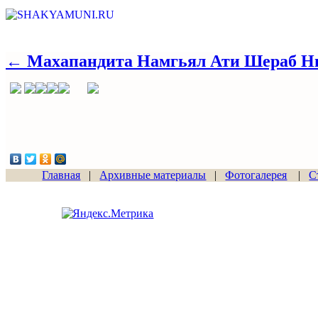
← Махапандита Намгьял Ати Шераб Н
Главная
|
Архивные материалы
|
Фотогалерея
|
С
Сайт начал работу
15.06.2011