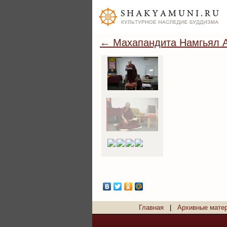
← Махапандита Намгьял 
Главная
|
Архивные мате