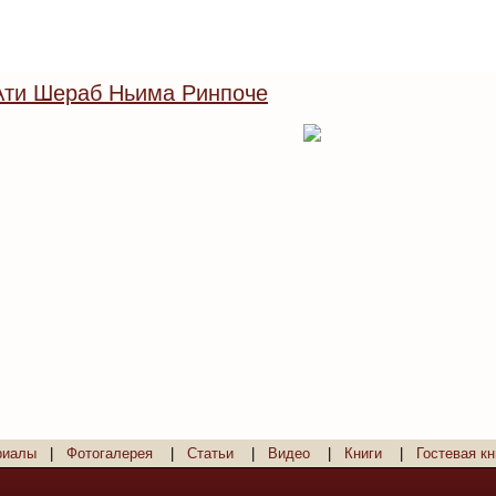
Ати Шераб Ньима Ринпоче
риалы
|
Фотогалерея
|
Статьи
|
Видео
|
Книги
|
Гостевая кн