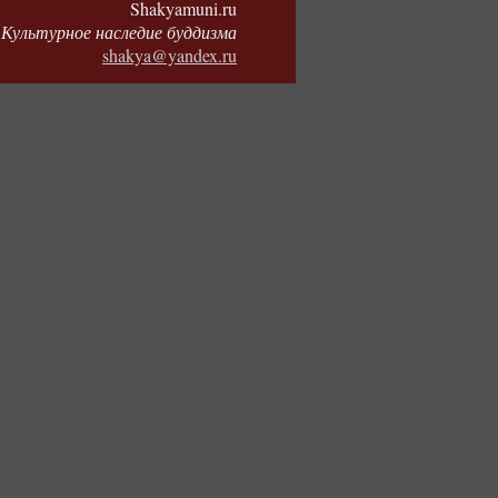
Shakyamuni.ru
Культурное наследие буддизма
shakya@yandex.ru