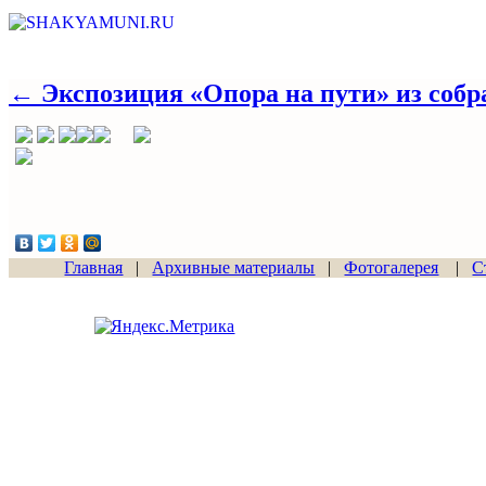
← Экспозиция «Опора на пути» из собр
Главная
|
Архивные материалы
|
Фотогалерея
|
С
Сайт начал работу
15.06.2011