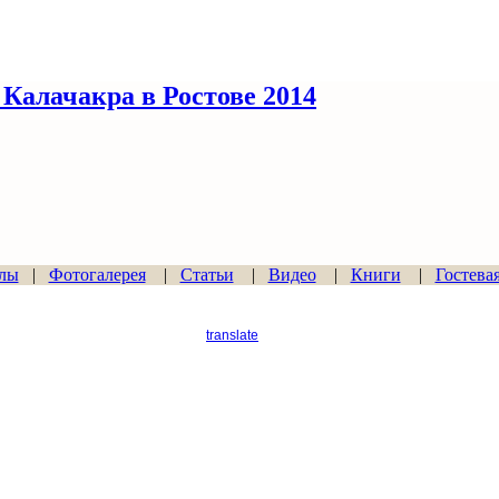
Калачакра в Ростове 2014
лы
|
Фотогалерея
|
Статьи
|
Видео
|
Книги
|
Гостева
translate