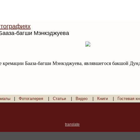
тографиях
 Бааза-багши Мэнкэджуева
е кремации Бааза-багши Мэнкэджуева, являвшегося бакшой Дунд
риалы
|
Фотогалерея
|
Статьи
|
Видео
|
Книги
|
Гостевая кн
translate