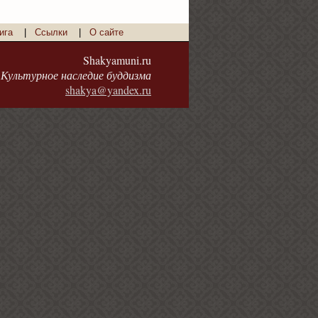
ига
|
Ссылки
|
О сайте
Shakyamuni.ru
Культурное наследие буддизма
shakya@yandex.ru