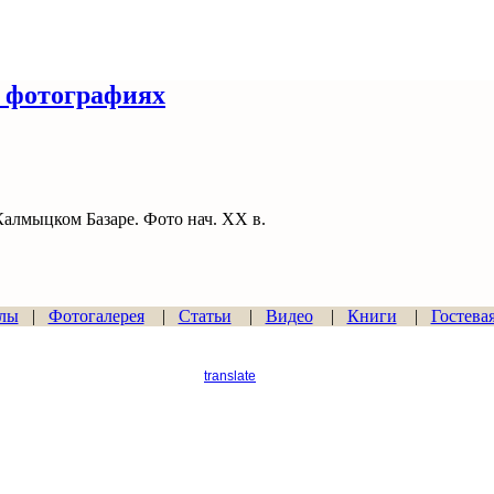
 фотографиях
алмыцком Базаре. Фото нач. ХХ в.
лы
|
Фотогалерея
|
Статьи
|
Видео
|
Книги
|
Гостева
translate