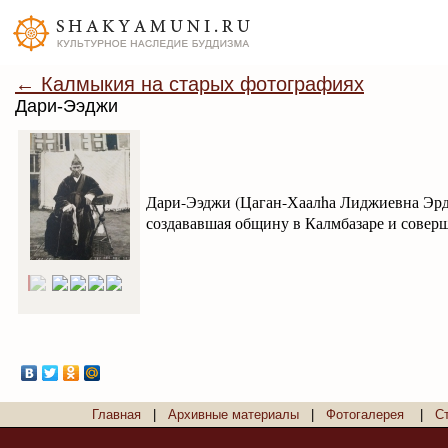
← Калмыкия на старых фотографиях
Дари-Ээджи
Дари-Ээджи (Цаган-Хаалhа Лиджиевна Эрдн
создававшая общину в Калмбазаре и соверш
Главная
|
Архивные материалы
|
Фотогалерея
|
С