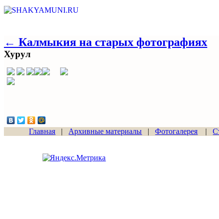
← Калмыкия на старых фотографиях
Хурул
Главная
|
Архивные материалы
|
Фотогалерея
|
С
Сайт начал работу
15.06.2011