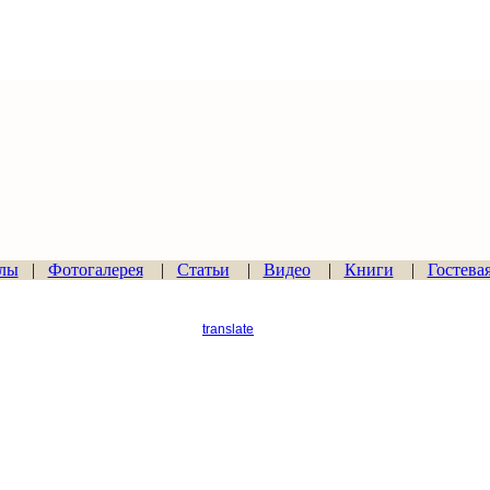
лы
|
Фотогалерея
|
Статьи
|
Видео
|
Книги
|
Гостева
translate