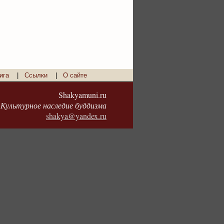
ига
|
Ссылки
|
О сайте
Shakyamuni.ru
Культурное наследие буддизма
shakya@yandex.ru