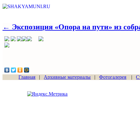
← Экспозиция «Опора на пути» из собр
Главная
|
Архивные материалы
|
Фотогалерея
|
С
Сайт начал работу
15.06.2011