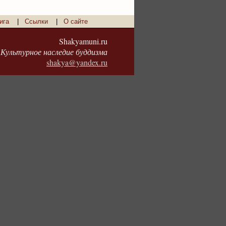
ига
|
Ссылки
|
О сайте
Shakyamuni.ru
Культурное наследие буддизма
shakya@yandex.ru