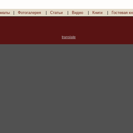
риалы
|
Фотогалерея
|
Статьи
|
Видео
|
Книги
|
Гостевая кн
translate