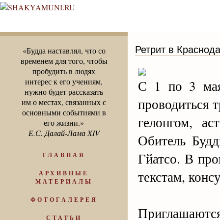
Ретрит в Краснода
«Будда наставлял, что со
временем для того, чтобы
пробудить в людях
интерес к его учениям,
С 1 по 3 мая
нужно будет рассказать
проводиться т
им о местах, связанных с
основными событиями в
гелонгом, ас
его жизни.»
Е.С. Далай-Лама XIV
Обитель Буд
Гйатсо. В пр
ГЛАВНАЯ
текстам, конс
АРХИВНЫЕ
МАТЕРИАЛЫ
ФОТОГАЛЕРЕЯ
Приглашаются
СТАТЬИ