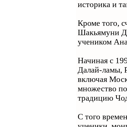
историка и та
Кроме того, с
Шакьямуни Д
учеником Ана
Начиная с 19
Далай-ламы, 
включая Моск
множество по
традицию Чод
С того време
ученики, монг