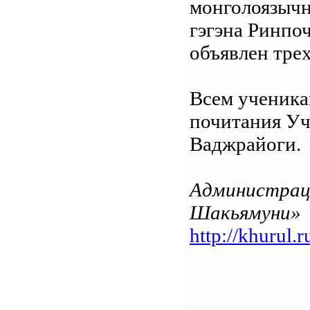
монголоязычн
гэгэна Ринпо
объявлен тре
Всем ученика
почитания Уч
Ваджрайоги.
Администраци
Шакьямуни»
http://khurul.r