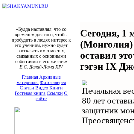
«Будда наставлял, что со
Сегодня, 1 м
временем для того, чтобы
пробудить в людях интерес к
(Монголия)
его учениям, нужно будет
рассказать им о местах,
оставил это
связанных с основными
событиями в его жизни.»
гэгэн IX Дж
Е.С. Далай-Лама XIV
Главная
Архивные
материалы
Фотогалерея
Статьи
Видео
Книги
Печальная вес
Гостевая книга
Ссылки
О
80 лет остав
сайте
защитник мон
Преосвященст