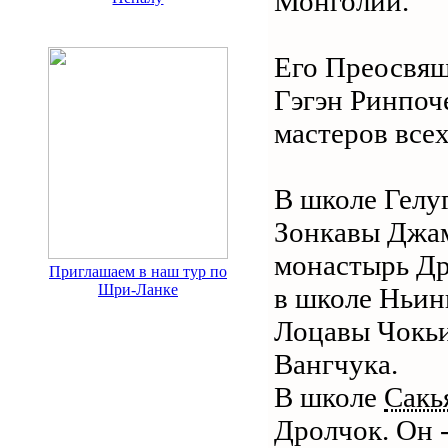
Монголии.
Его Преосвящ
Гэгэн Ринпоч
мастеров все
В школе Гелу
Зонкавы Джам
монастырь Др
Приглашаем в наш тур по
Шри-Ланке
в школе Ньин
Лоцавы Чокьи
Вангчука.
В школе
Сакь
Дролчок. Он 