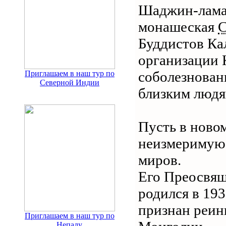
Шаджин-лама 
монашеская
С
Буддистов Ка
организации 
соболезнован
Приглашаем в наш тур по
Северной Индии
близким людя
Пусть в ново
неизмеримую 
миров.
Его Преосвящ
родился в 193
признан реин
Приглашаем в наш тур по
Непалу