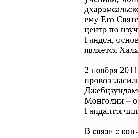
дхарамсальск
ему Его Свят
центр по изу
Ганден, осно
является Хал
2 ноября 201
провозгласил
Джебцзундамб
Монголии – о
Гандантэгчин
В связи с ко