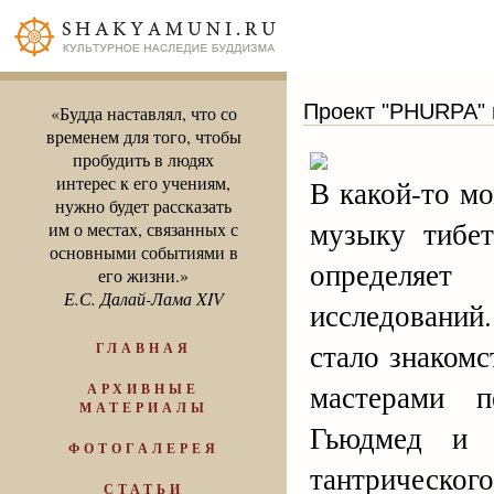
Проект "PHURPA" 
«Будда наставлял, что со
временем для того, чтобы
пробудить в людях
интерес к его учениям,
В какой-то м
нужно будет рассказать
музыку тибет
им о местах, связанных с
основными событиями в
определяет
его жизни.»
Е.С. Далай-Лама XIV
исследовани
стало знакомс
ГЛАВНАЯ
мастерами п
АРХИВНЫЕ
МАТЕРИАЛЫ
Гьюдмед и 
ФОТОГАЛЕРЕЯ
тантрического
СТАТЬИ