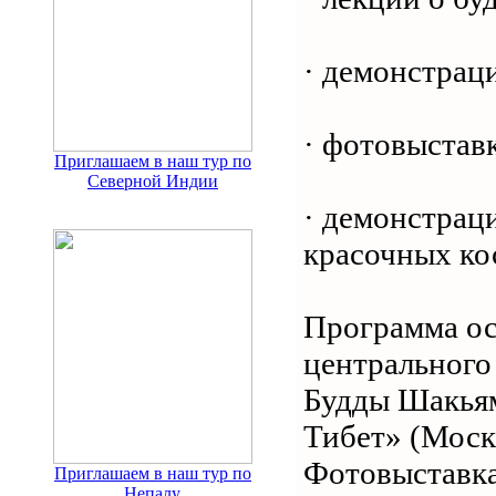
· демонстрац
· фотовыстав
Приглашаем в наш тур по
Северной Индии
· демонстрац
красочных к
Программа ос
центрального
Будды Шакьям
Тибет» (Моск
Фотовыставка
Приглашаем в наш тур по
Непалу