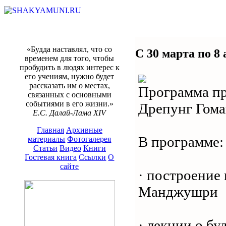
«Будда наставлял, что со
С 30 марта по 8
временем для того, чтобы
пробудить в людях интерес к
его учениям, нужно будет
рассказать им о местах,
Программа пр
связанных с основными
событиями в его жизни.»
Дрепунг Гома
Е.С. Далай-Лама XIV
Главная
Архивные
В программе:
материалы
Фотогалерея
Статьи
Видео
Книги
Гостевая книга
Ссылки
О
сайте
· построение
Манджушри
· лекции о б