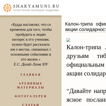
Калон-трипа офи
«Будда наставлял, что со
акции солидарнос
временем для того, чтобы
пробудить в людях
интерес к его учениям,
нужно будет рассказать
Калон-трипа 
им о местах, связанных с
друзьям ти
основными событиями в
его жизни.»
официальным 
Е.С. Далай-Лама XIV
акции солидар
ГЛАВНАЯ
АРХИВНЫЕ
МАТЕРИАЛЫ
“Давайте нап
ФОТОГАЛЕРЕЯ
ясное посла
СТАТЬИ