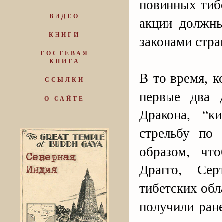
повинных тиб
ВИДЕО
акции должны
КНИГИ
законами стра
ГОСТЕВАЯ
КНИГА
В то время, к
ССЫЛКИ
первые два 
О САЙТЕ
Дракона, “к
стрельбу по
образом, чт
Драгго, Сер
тибетских обл
получили ран