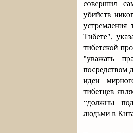
совершил са
убийств нико
устремления 
Тибете", ука
тибетской пр
"уважать пр
посредством д
идеи мирног
тибетцев явл
“должны под
людьми в Кита