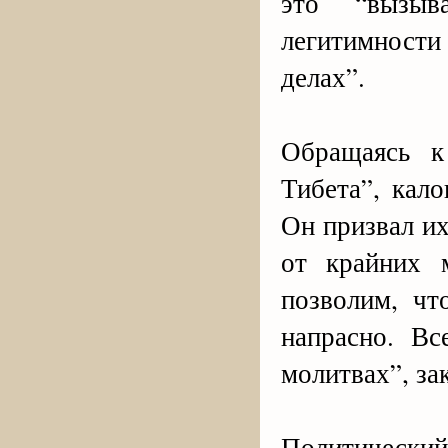
это “вызыв
легитимност
делах”.
Обращаясь к
Тибета”, кал
Он призвал их
от крайних
позволим, ч
напрасно. В
молитвах”, за
Политический