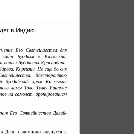
едет в Индию
Учение Его Святейшества для
т сайт Буддизм в Калмыкии.
уда вошли буддисты Краснодара,
Кирова, Киргизии. Но еще до сих
вятейшества. Всестороннюю
ый буддийский храм Калмыкии
ного ламы Тэло Тулку Ринпоче
тов на самолет, бронированием
ния Его Святейшества Далай-
 в Дели паломники окунутся в