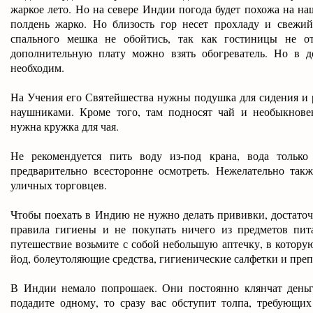
жаркое лето. Но на севере Индии погода будет похожа на на
полдень жарко. Но близость гор несет прохладу и свежий
спального мешка не обойтись, так как гостиницы не от
дополнительную плату можно взять обогреватель. Но в 
необходим.
На Учения его Святейшества нужны подушка для сидения и
наушниками. Кроме того, там подносят чай и необыкнове
нужна кружка для чая.
Не рекомендуется пить воду из-под крана, вода только
предварительно всесторонне осмотреть. Нежелательно так
уличных торговцев.
Чтобы поехать в Индию не нужно делать прививки, достато
правила гигиены и не покупать ничего из предметов пит
путешествие возьмите с собой небольшую аптечку, в котору
йод, болеутоляющие средства, гигиенические салфетки и преп
В Индии немало попрошаек. Они постоянно клянчат деньг
подадите одному, то сразу вас обступит толпа, требующи