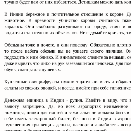
трудно будет вам от них избавиться. Детишкам можно дать ко
В Индии бережное и почтительное отношение к корове. Дл
животное. В древности убийство коровы считалось тяж
каралось. Они свободно разгуливают по городу, стоят и л
водители старательно их объезжают. Не вздумайте кричать, з
Обезьяны тоже в почете, и они повсюду. Обязательно плотно
то после набега обезьян вы не узнаете своего жилища. О
подходить к ним близко. И внимательно следите за вещами, о
даже вырвать что-либо из рук зазевавшегося человека. Для по
обувь, сланцы для душевых.
Купленные овощи-фрукты нужно тщательно мыть и обдават
салаты из свежих овощей, и всегда имейте при себе гигиениче
Денежная единица в Индии - рупия. Имейте в виду, что 
валюту запрещено. Да, во всех аэропортах неизменное 
ножницы, пилки для ногтей и зажигалки не должны быть в 
себе иметь электронный билет, без него в Индии в аэроп
путешествия три вещи - деньги, паспорт и авиабилет - все
паспорта и билета отдельно, в багаже или у друзей.