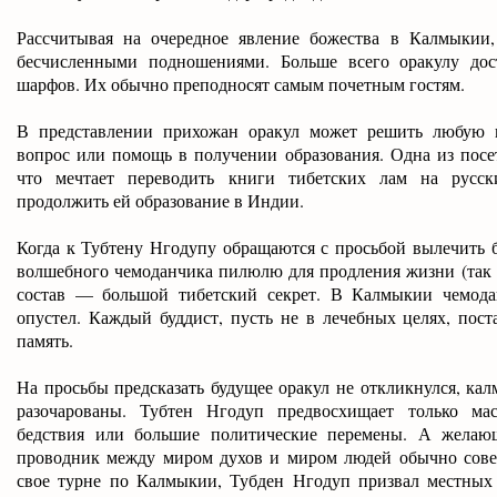
Рассчитывая на очередное явление божества в Калмыкии
бесчисленными подношениями. Больше всего оракулу дос
шарфов. Их обычно преподносят самым почетным гостям.
В представлении прихожан оракул может решить любую п
вопрос или помощь в получении образования. Одна из посе
что мечтает переводить книги тибетских лам на русск
продолжить ей образование в Индии.
Когда к Тубтену Нгодупу обращаются с просьбой вылечить бо
волшебного чемоданчика пилюлю для продления жизни (так о
состав — большой тибетский секрет. В Калмыкии чемода
опустел. Каждый буддист, пусть не в лечебных целях, поста
память.
На просьбы предсказать будущее оракул не откликнулся, ка
разочарованы. Тубтен Нгодуп предвосхищает только ма
бедствия или большие политические перемены. А желающ
проводник между миром духов и миром людей обычно совет
свое турне по Калмыкии, Тубден Нгодуп призвал местных 