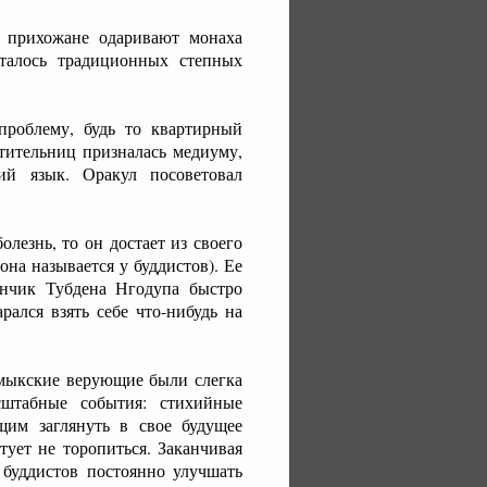
, прихожане одаривают монаха
талось традиционных степных
роблему, будь то квартирный
тительниц призналась медиуму,
ий язык. Оракул посоветовал
лезнь, то он достает из своего
на называется у буддистов). Ее
нчик Тубдена Нгодупа быстро
рался взять себе что-нибудь на
лмыкские верующие были слегка
сштабные события: стихийные
им заглянуть в свое будущее
ует не торопиться. Заканчивая
буддистов постоянно улучшать