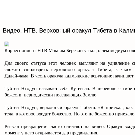
Видео. НТВ. Верховный оракул Тибета в Калм
Корреспондент НТВ Максим Березин узнал, о чем медиум гово
Для своего статуса этот человек выглядит на удивление 
сложно заподозрить верховного оракула Тибета, к чьим 
Далай-лама. В честь оракула калмыкские верующие начинают 
Тубтен Нгодуп называет себя Кутен-ла. В переводе с тибет
божеств, периодически посещающих Землю.
Тубтен Нгодуп, верховный оракул Тибета: «Я приехал, как 
тела, в которое входит божество. Но это не божество приехал
Ритуал превращения часто снимают на видео. Оракул входи
момент у него открывается дар предвидения.