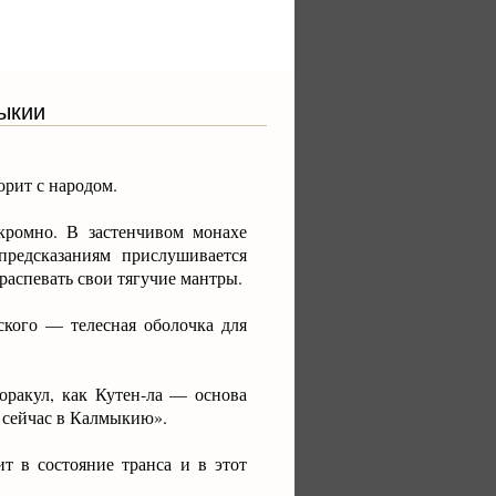
ыкии
рит с народом.
скромно. В застенчивом монахе
предсказаниям прислушивается
распевать свои тягучие мантры.
ского — телесная оболочка для
оракул, как Кутен-ла — основа
о сейчас в Калмыкию».
т в состояние транса и в этот