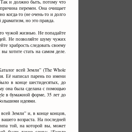
. Так и должно быть, потому что
 причина перемен. Она очищает
но когда-то (не очень-то и долго
й драматизм, но это правда.
-то чужой жизнью. Не попадайте
дей. Не позволяйте шуму чужих
йте храбрость следовать своему
вы хотите стать на самом деле.
аталог всей Земли” (The Whole
ия. Её написал парень по имени
ыло в конце шестидесятых, до
му она была сделана с помощью
e в бумажной форме, 35 лет до
большими идеями.
всей Земли” и, в конце концов,
 вашего возраста. На последней
ипа той, на которой вы, может
й были такие слова: “Будьте