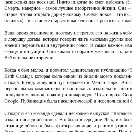
назначения для всех нас. Никто никогда не смог избежать её
Смерть, наверное - самое лучшее изобретение Жизни. Она –
старое, чтобы открыть дорогу новому. Сейчас новое – это вы, 
осталось) – вы станете старым и вас очистят. Простите за тако
Ваше время ограничено, поэтому не тратьте его на жизнь чей
в ловушку догмы, которая говорит жить мыслями других лю
мнений перебить ваш внутренний голос. И самое важное, име
сердцу и интуиции. Они каким-то образом уже знают то, кем 
Всё остальное вторично.
Когда я был молод, я прочитал удивительную публикацию “К
Earth Catalog), которая была одной из библий моего поколен
Стюарт Брэнд, живущий тут недалеко в Менло Парк. Это б
персональных компьютеров и настольных издательств, поэто
пишущих машинок, ножниц и полароидов. Что-то вроде Googl
Google. Публикация была идеалистической и переполненной 
Стюарт и его команда сделали несколько выпусков “Каталога 
издали последний номер. Это было в середине 70–х, и я был
странице обложки была фотография дороги ранним утром, т
быть, ловили машины, если любили приключения. Под не