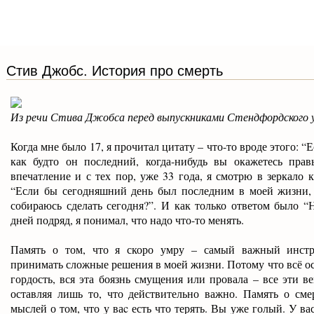
Стив Джобс. История про смерть
Из речи Стива Джобса перед выпускниками Стендфордского 
Когда мне было 17, я прочитал цитату – что-то вроде этого: “
как будто он последний, когда-нибудь вы окажетесь прав
впечатление и с тех пор, уже 33 года, я смотрю в зеркало
“Если бы сегодняшний день был последним в моей жизни, з
собираюсь сделать сегодня?”. И как только ответом было “
дней подряд, я понимал, что надо что-то менять.
Память о том, что я скоро умру – самый важный инстр
принимать сложные решения в моей жизни. Потому что всё ост
гордость, вся эта боязнь смущения или провала – все эти 
оставляя лишь то, что действительно важно. Память о см
мыслей о том, что у ваc есть что терять. Вы уже голый. У в