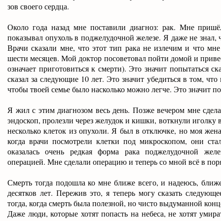
зов своего сердца.
Около года назад мне поставили диагноз: рак. Мне пришё
показывал опухоль в поджелудочной железе. Я даже не знал, 
Врачи сказали мне, что этот тип рака не излечим и что мне
шести месяцев. Мой доктор посоветовал пойти домой и привес
означает приготовиться к смерти). Это значит попытаться ск
сказал за следующие 10 лет. Это значит убедиться в том, что 
чтобы твоей семье было насколько можно легче. Это значит п
Я жил с этим диагнозом весь день. Позже вечером мне сдел
эндоскоп, пролезли через желудок и кишки, воткнули иголку 
несколько клеток из опухоли. Я был в отключке, но моя жена,
когда врачи посмотрели клетки под микроскопом, они ста
оказалась очень редкая форма рака поджелудочной жел
операцией. Мне сделали операцию и теперь со мной всё в пор
Смерть тогда подошла ко мне ближе всего, и надеюсь, ближ
десятков лет. Пережив это, я теперь могу сказать следующ
тогда, когда смерть была полезной, но чисто выдуманной конц
Даже люди, которые хотят попасть на небеса, не хотят умира