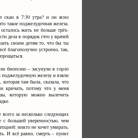
л скан в 7:30 утра? и он ясно
что такое поджелудочная железа.
 осталось жить не больше трёх-
ти дела в порядок (что у врачей
азать своим детям то, что бы ты
всё благополучно устроено, так,
опрощаться.
али биопсию – засунули в горло
в поджелудочную железу и взяли
 которая там была, сказала, что
ли кричать, потому что у меня
езы, которую можно вылечить
ядке.
е всего за несколько следующих
ее с большей уверенностью, чем
епцией: никто не хочет умирать.
ть. И всё равно, смерть – пункт