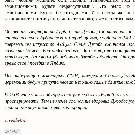
амбициозными. Будьте безрассудными”. Это было их п
амбициозными. Будьте безрассудными. И я всегда желал с
заканчиваете институт и начинаете заново, я желаю этого вам.
Основатель корпорации Apple Стив Джобс, скончавшийся в с
соответствии с буддистскими традициями, сообщает РИА Н
современном искусстве ArtLyst. Стив Джобс скончался по
возрасте 56 лет. Его родственники до сих пор не сообщают
менеджера. По своим убеждениям Джобс - буддист. Он прин
время своей поездки в Индию.
По информации некоторых СМИ, похороны Стива Джобс
церемонии будут присутствовать только самые близкие поко
В 2003 году у него обнаружили рак поджелудочной железы, 
прооперировать. Тем не менее состояние здоровья Джобса уху
года он покинул пост главы корпорации.
savetibet.ru
08/10/2011