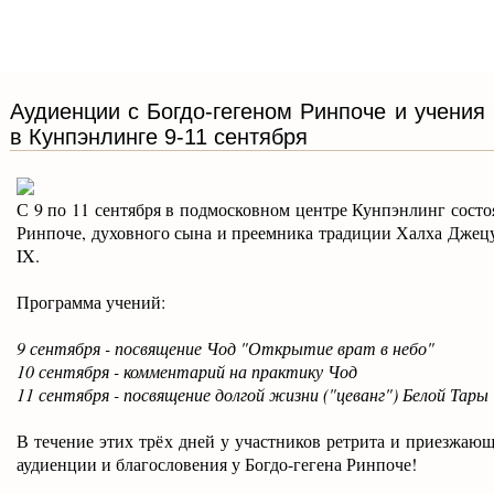
Аудиенции с Богдо-гегеном Ринпоче и учения
в Кунпэнлинге 9-11 сентября
С 9 по 11 сентября в подмосковном центре Кунпэнлинг состо
Ринпоче, духовного сына и преемника традиции Халха Джецу
IX.
Программа учений:
9 сентября - посвящение Чод "Открытие врат в небо"
10 сентября - комментарий на практику Чод
11 сентября - посвящение долгой жизни ("цеванг") Белой Тары
В течение этих трёх дней у участников ретрита и приезжаю
аудиенции и благословения у Богдо-гегена Ринпоче!