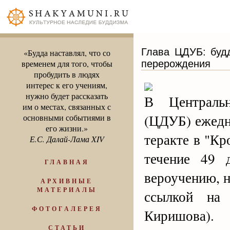
Глава ЦДУБ: будд
«Будда наставлял, что со
перерождения
временем для того, чтобы
пробудить в людях
интерес к его учениям,
нужно будет рассказать
В Централь
им о местах, связанных с
(ЦДУБ) ежедн
основными событиями в
его жизни.»
теракте в "Кр
Е.С. Далай-Лама XIV
течение 49 
ГЛАВНАЯ
вероучению, 
АРХИВНЫЕ
МАТЕРИАЛЫ
ссылкой на
ФОТОГАЛЕРЕЯ
Киришова).
СТАТЬИ