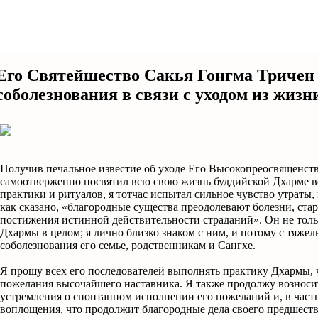
Его Святейшество Сакья Гонгма Тричен
соболезнования в связи с уходом из жи
Получив печальное известие об уходе Его Высокопреосвященст
самоотверженно посвятил всю свою жизнь буддийской Дхарме во
практики и ритуалов, я тотчас испытал сильное чувство утраты
как сказано, «благородные существа преодолевают болезни, стар
постижения истинной действительности страданий». Он не толь
Дхармы в целом; я лично близко знаком с ним, и потому с тяж
соболезнования его семье, родственникам и Сангхе.
Я прошу всех его последователей выполнять практику Дхармы,
пожелания высочайшего наставника. Я также продолжу вознос
устремления о спонтанном исполнении его пожеланий и, в част
воплощения, что продолжит благородные дела своего предшест