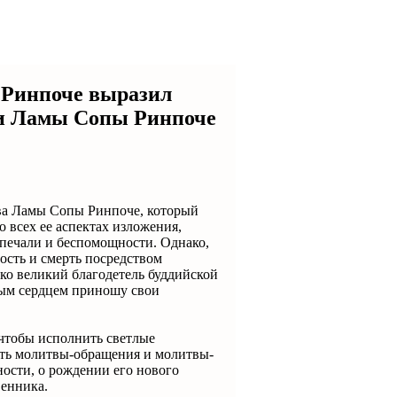
 Ринпоче выразил
зни Ламы Сопы Ринпоче
ва Ламы Сопы Ринпоче, который
 всех ее аспектах изложения,
, печали и беспомощности. Однако,
ость и смерть посредством
ко великий благодетель буддийской
елым сердцем приношу свои
 чтобы исполнить светлые
ить молитвы-обращения и молитвы-
ности, о рождении его нового
венника.