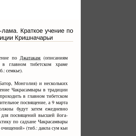
-лама. Краткое учение по
диции Кришначарьи
чение по
Джатакам
(описаниям
 в главном тибетском храме
.: семкье).
Батор, Монголия) и нескольких
ение Чакрасамвары в традиции
 проходить в главном тибетском
ительное посвящение, а 9 марта
олжны будут затем ежедневно
ю для посвящений высшей йога-
ктику по садхане Чакрасамвары
х очищений» (тиб.: дакпа сум кьи