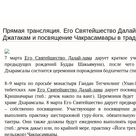
Прямая трансляция. Его Святейшество Далай
Джатакам и посвящение Чакрасамвары в тра
7 марта
Его Святейшество Далай-лама
дарует краткое у
предыдущих рождений Будды Шакьямуни), после чего
Дхарамсалы состоится церемония порождения бодхичитты (тиб
8–9 марта по просьбе монастыря Гандан Тегченлинг (Улан-
тибетских лам
Его Святейшество Далай-лама
дарует посвящ
Кришначарьи (тиб.: дечок накпо па ванг). Церемония будет
храме Дхарамсалы. 8 марта Его Святейшество дарует предвар
– собственно посвящение. Участвующие в посвящении д
выполнять практику шестиразовой гуру-йоги, обязательну
тантры. Они также должны будут ежедневно выполнять пра
(тиб.: дечок дакье) или, по крайней мере, практику «Йоги тре
нельджор) Чакрасамвары.