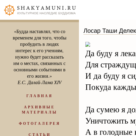
Лосар Таши Делек
«Будда наставлял, что со
временем для того, чтобы
пробудить в людях
интерес к его учениям,
Да буду я лек
нужно будет рассказать
Для страждущ
им о местах, связанных с
основными событиями в
И да буду я си
его жизни.»
Е.С. Далай-Лама XIV
Покуда каждый
ГЛАВНАЯ
Да сумею я до
АРХИВНЫЕ
МАТЕРИАЛЫ
Уничтожить м
ФОТОГАЛЕРЕЯ
А в голодные 
СТАТЬИ