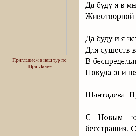
Да буду я в м
Животворной 
Да буду и я и
Для существ 
В беспредельн
Приглашаем в наш тур по
Шри-Ланке
Покуда они не
Шантидева. П
С Новым год
бесстрашия. С