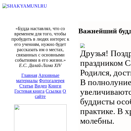
«Будда наставлял, что со
Важнейший будд
временем для того, чтобы
пробудить в людях интерес к
его учениям, нужно будет
рассказать им о местах,
Друзья! Позд
связанных с основными
событиями в его жизни.»
праздником С
Е.С. Далай-Лама XIV
Родился, дос
Главная
Архивные
В полнолуние
материалы
Фотогалерея
Статьи
Видео
Книги
увеличиваются
Гостевая книга
Ссылки
О
сайте
буддисты осо
практике. В 
молебны.