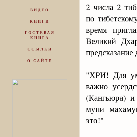
2 числа 2 тиб
ВИДЕО
по тибетском
КНИГИ
время пригл
ГОСТЕВАЯ
КНИГА
Великий Дха
ССЫЛКИ
предсказание
О САЙТЕ
"ХРИ! Для ум
важно усердс
(Кангьюра) 
муни махаму
это!"