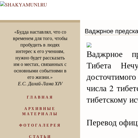
Ваджрное предска
«Будда наставлял, что со
временем для того, чтобы
пробудить в людях
интерес к его учениям,
Ваджрное пр
нужно будет рассказать
Тибета Неч
им о местах, связанных с
основными событиями в
досточтимого
его жизни.»
Е.С. Далай-Лама XIV
числа 2 тибет
тибетскому ис
ГЛАВНАЯ
АРХИВНЫЕ
МАТЕРИАЛЫ
Перевод офици
ФОТОГАЛЕРЕЯ
СТАТЬИ