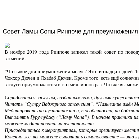
Совет Ламы Сопы Ринпоче для преумножения 
В ноябре 2019 года Ринпоче записал такой совет по пово
затмений:
“Что такое дни приумножения заслуг? Это пятнадцать дней Ло
Чокхор Дючен и Лхабаб Дючен. Кроме того, есть ещё солнечны
заслуги приумножаются в сто миллионов раз. Что же вы может
Сорадоваться заслугам, созданным вами, другими существами 
Читать “Сутру Ваджрного отсечения”, “Называние имён М
Медитировать на пустотности и, в особенности, на бодхич
Выполнять Гуру-пуджу (“Ламу Чопа”). В начале практики ил
можете медитировать на пустотности.
Присоединиться к мероприятиям, которые организует мест
Конечно же, вы можете выполнить самопосвящение — это лу