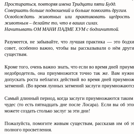
Простираться, повторяя имена Тридцати пяти Будд.
Совершать больше подношений и больше помогать другим.
Освобождать животных или практиковать щедрость
животным – делайте то, что в ваших силах.
Начитывать ОМ МАНИ ПАДМЕ ХУМ с бодхичиттой.
Разумеется, не забывайте, что лучшая практика — это бодхи
совет, особенно важно, чтобы вы рассказывали о нём дру
существам.
Кроме того, очень важно знать, что если во время дней приу
недобродетель, она приумножится точно так же. Вам нужн
допускать роста неблагих действий во время дней приумнож
затмений. (Во время лунных затмений заслуги приумножаются 
Самый длинный период, когда заслуги приумножаются таким 
чудес (то есть пятнадцать дне после Лосара). Если вы об эт
можете создать столько заслуг за эти дни!
Пожалуйста, помогите живым существам, рассказав им об эт
полного просветления.