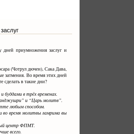
заслуг
ду дней приумножения заслуг и
сара (Чотрул дючен), Сака Дава,
е затмения. Во время этих дней
е сделать в такие дни?
и буддами в трёх временах.
анджушри” и “Царь молитв”.
итте любым способом.
и во время молитвы ламрима вы
ный центр ФПМТ.
чше всего.