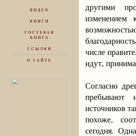
другими пр
ВИДЕО
изменением 
КНИГИ
возможность
ГОСТЕВАЯ
КНИГА
благодарность
ССЫЛКИ
числе правите
идут, принима
О САЙТЕ
Согласно дре
пребывают 
источников та
похоже, соо
сегодня. Одн