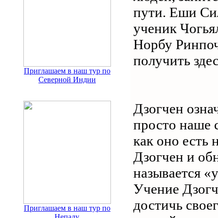
пути. Еши Си
ученик Чогья
Норбу Ринпо
получить здес
Приглашаем в наш тур по
Северной Индии
Дзогчен озна
просто наше 
как оно есть 
Дзогчен и об
называется «
Учение Дзогч
достичь своег
Приглашаем в наш тур по
Непалу