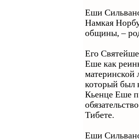
Еши Сильвано
Намкая Норбу
общины, – род
Его Святейш
Еше как реин
материнской 
который был 
Кьенце Еше п
обязательств
Тибете.
Еши Сильвано