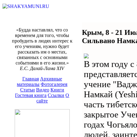
«Будда наставлял, что со
Крым, 8 - 21 Ию
временем для того, чтобы
Сильвано Намк
пробудить в людях интерес к
его учениям, нужно будет
рассказать им о местах,
связанных с основными
В этом году 
событиями в его жизни.»
Е.С. Далай-Лама XIV
представляет
Главная
Архивные
учение "Вадж
материалы
Фотогалерея
Статьи
Видео
Книги
Намкай (Yeshi
Гостевая книга
Ссылки
О
сайте
часть тибетск
закрытое Уче
годах Чогьял
людей, заинт