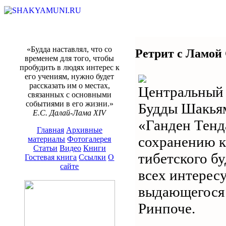
«Будда наставлял, что со
Ретрит с Ламой
временем для того, чтобы
пробудить в людях интерес к
его учениям, нужно будет
рассказать им о местах,
Центральный 
связанных с основными
событиями в его жизни.»
Будды Шакьям
Е.С. Далай-Лама XIV
«Ганден Тенд
Главная
Архивные
сохранению к
материалы
Фотогалерея
Статьи
Видео
Книги
тибетского б
Гостевая книга
Ссылки
О
сайте
всех интерес
выдающегося 
Ринпоче.