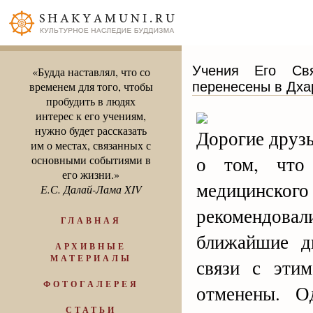
Учения Его Св
«Будда наставлял, что со
перенесены в Дх
временем для того, чтобы
пробудить в людях
интерес к его учениям,
нужно будет рассказать
Дорогие друз
им о местах, связанных с
о том, что 
основными событиями в
его жизни.»
медицинског
Е.С. Далай-Лама XIV
рекомендов
ГЛАВНАЯ
ближайшие д
АРХИВНЫЕ
МАТЕРИАЛЫ
связи с эти
ФОТОГАЛЕРЕЯ
отменены. О
СТАТЬИ