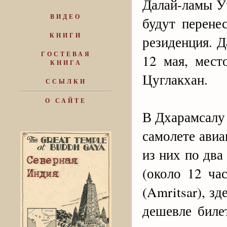
Далай-ламы Уч
ВИДЕО
будут перене
КНИГИ
резиденция. 
ГОСТЕВАЯ
12 мая, мест
КНИГА
Цуглакхан.
ССЫЛКИ
О САЙТЕ
В Дхарамсалу 
самолете авиа
из них по два
(около 12 ча
(Amritsar), з
дешевле биле