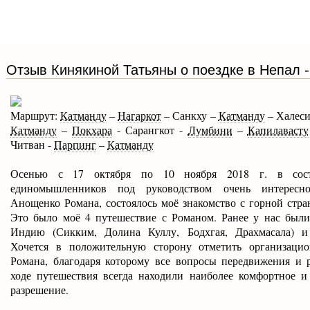
Отзыв Кинякиной Татьяны о поездке в Непал - 
Маршрут:
Катманду
–
Нагаркот
– Санкху –
Катманду
– Халес
Катманду
–
Покхара
- Сарангкот -
Лумбини
–
Капилавасту
Читван -
Парпинг
–
Катманду
Осенью с 17 октября по 10 ноября 2018 г. в сос
единомышленников под руководством очень интересно
Анощенко Романа, состоялось моё знакомство с горной стр
Это было моё 4 путешествие с Романом. Ранее у нас были
Индию (Сикким, Долина Куллу, Бодхгая, Драхмасала) и
Хочется в положительную сторону отметить организаци
Романа, благодаря которому все вопросы передвижения и 
ходе путешествия всегда находили наиболее комфортное и
разрешение.