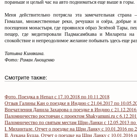
пораньше и целый час на авто подниматься еще выше в горы.
Меня действительно потрясла эта замечательная страна 
Гималаи, множественные реки, речушки и озёра, добрые
посещения монастыря, где проявился образ Зелёной Тары, п
пещер, где медитировали Падмасамбхава и Миларепа на 
спокойствие и непреодолимое желание побывать здесь еще раз
Татьяна Кинякина.
Фото: Роман Анощенко
Смотрите также:
Фото. Поездка в Непал с 17.10.2018 по 10.11.2018
Отзыв Галины Кан о поездке в Индию с 21.04.2017 по 10.05.2
Впечатления Данила Захарова о поездке в Индию с 21.12.2016 
Паломничество ростовчан с проектом Shakyamuni.ru с 6.12.201
Паломничество по святым местам Шри-Ланки с 12.05.2013 по 
I. Михинтале. Отчет о поездке на Шри Ланку с 10.01.2016 по 2
II.
Аукана
Будда. Отчет о поездке на Шри Ланку с 10.01.2016 п