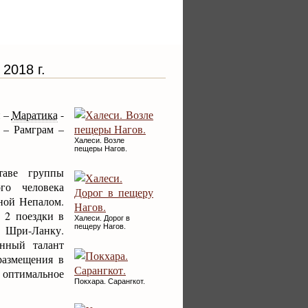
2018 г.
и –
Маратика
-
– Рамграм –
Халеси. Возле
пещеры Нагов.
таве группы
го человека
аной Непалом.
 2 поездки в
Халеси. Дорог в
пещеру Нагов.
 Шри-Ланку.
онный талант
размещения в
 оптимальное
Покхара. Сарангкот.