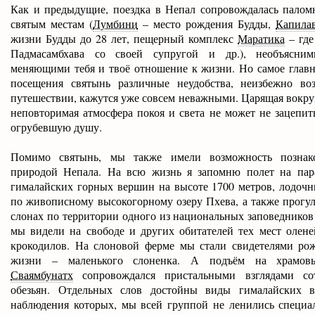
Как и предыдущие, поездка в Непал сопровождалась палом
святым местам (
Лумбини
– место рождения Будды,
Капилав
жизни Будды до 28 лет, пещерный комплекс
Маратика
– где
Падмасамбхава со своей супругой и др.), необъясним
меняющими тебя и твоё отношение к жизни. Но самое главн
посещения святынь различные неудобства, неизбежно в
путешествии, кажутся уже совсем неважными. Царящая вокру
неповторимая атмосфера покоя и света не может не зацепи
огрубевшую душу.
Помимо святынь, мы также имели возможность познак
природой Непала. На всю жизнь я запомню полет на пар
гималайских горных вершин на высоте 1700 метров, лодочн
по живописному высокогорному озеру Пхева, а также прогу
слонах по территории одного из национальных заповедников 
мы видели на свободе и других обитателей тех мест олене
крокодилов. На слоновой ферме мы стали свидетелями ро
жизни – маленького слоненка. А подъём на храмов
Сваямбунатх
сопровождался пристальными взглядами со
обезьян. Отдельных слов достойны виды гималайских в
наблюдения которых, мы всей группой не ленились специал