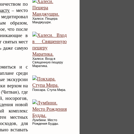
ничеством по
асту
– место
 медитировал
Халеси. Пещера
ым образом,
Манджушри.
ое, что после
озникающие в
г святых мест
ть даже самую
Халеси. Вход в
Священную пещеру
омиться и с
Маратика.
аплане среди
ые экскурсии
лки верхом на
Покхара. Ступа Мира.
(Читван), где
й, носорогов,
ждения новой
ый комплекс
тен местных
Лумбини. Место
осходов, для
Рождения Будды.
ьно вставать