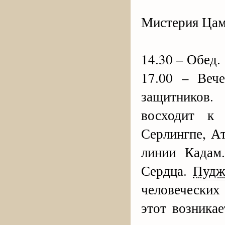
Мистерия Ца
14.30 – Обед.
17.00 – Веч
защитников.
восходит к
Серлингпе, А
линии Кадам
Сердца.
Пудж
человеческих
этот возника