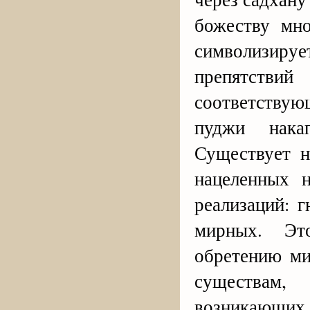
божеству мно
символизир
препятств
соответствую
пуджи накап
Существует н
нацеленных 
реализаций: 
мирных. Эт
обретению ми
существам, 
возникающих 