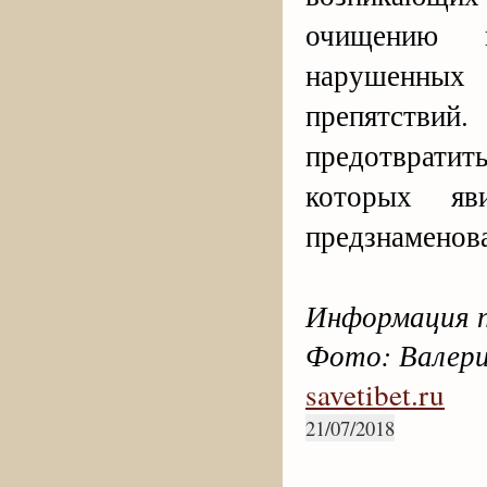
очищению к
нарушенны
препятстви
предотвратит
которых я
предзнаменов
Информация п
Фото: Валери
savetibet.ru
21/07/2018