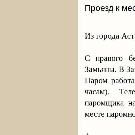
Проезд к ме
Из города Аст
С правого б
Замьяны. В За
Паром работа
часам). Те
паромщика на
месте паромн