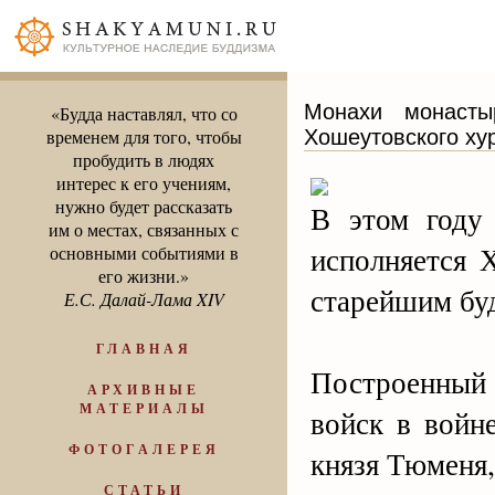
Монахи монасты
«Будда наставлял, что со
Хошеутовского ху
временем для того, чтобы
пробудить в людях
интерес к его учениям,
нужно будет рассказать
В этом году 
им о местах, связанных с
исполняется 
основными событиями в
его жизни.»
старейшим бу
Е.С. Далай-Лама XIV
ГЛАВНАЯ
Построенный 
АРХИВНЫЕ
МАТЕРИАЛЫ
войск в войн
ФОТОГАЛЕРЕЯ
князя Тюменя,
СТАТЬИ