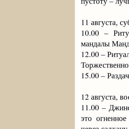
пустоту – луч
11 августа, су
10.00 – Рит
мандалы Ман
12.00 – Риту
Торжественно
15.00 – Разда
12 августа, в
11.00 – Джин
это огненное
через садхан