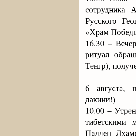
сотрудника А
Русского Гео
«Храм Победы
16.30 – Вече
ритуал обра
Тенгр), получ
6 августа, 
дакини!)
10.00 – Утре
тибетскими 
Палден Лхам